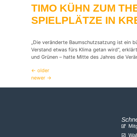
TIMO KÜHN ZUM T
SPIELPLÄTZE IN K
„Die veränderte Baumschutzsatzung ist ein bü
Verstand etwas fürs Klima getan wird“, erklä
und Grünen – hatte Mitte des Jahres die Ve
←
older
newer
→
Schne
Mit
Wah