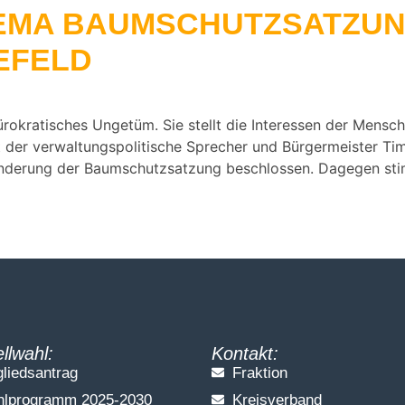
HEMA BAUMSCHUTZSATZU
REFELD
rokratisches Ungetüm. Sie stellt die Interessen der Mensch
rt der verwaltungspolitische Sprecher und Bürgermeister T
ränderung der Baumschutzsatzung beschlossen. Dagegen sti
llwahl:
Kontakt:
gliedsantrag
Fraktion
lprogramm 2025-2030
Kreisverband