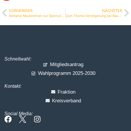
VORHERIGER
NÄCHSTER
Stefanie Neukirchner zur Sperrung der Schulstraßen
Zum Thema Verzögerung bei Bauanträgen / Bauvoranfragen erklärt Peter Vermeulen
Schnellwahl:
Mitgliedsantrag
Wahlprogramm 2025-2030
Kontakt:
Fraktion
Kreisverband
Social Media: