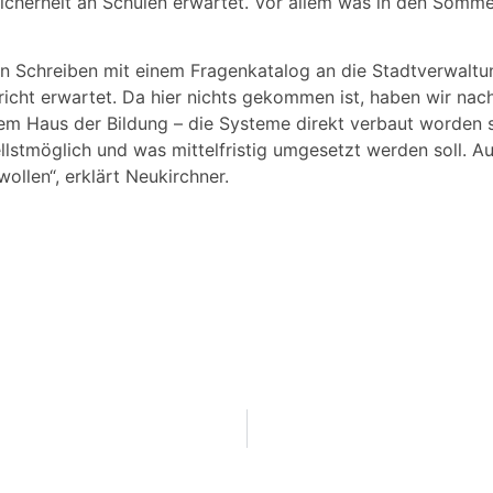
rheit an Schulen erwartet. Vor allem was in den Sommerf
in Schreiben mit einem Fragenkatalog an die Stadtverwalt
richt erwartet. Da hier nichts gekommen ist, haben wir na
em Haus der Bildung – die Systeme direkt verbaut worden s
nellstmöglich und was mittelfristig umgesetzt werden soll
llen“, erklärt Neukirchner.