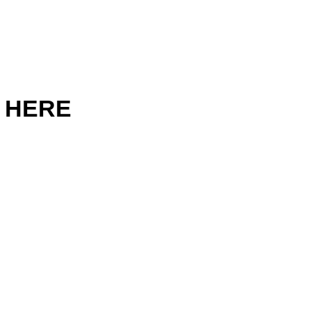
Zurück zur Übersicht
 HERE